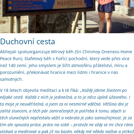
Duchovní cesta
Abhejali spoluorganizuje Mírový běh (Sri Chinmoy Oneness-Home
Peace Run), štafetový běh s hořící pochodní, který vede přes více
než 140 zemí. Jeho smyslem je šířit atmosféru přátelství, míru a
porozumění, překonávat hranice mezi lidmi i hranice v nás
samotných.
V 18 letech objevila meditaci a k té říká:
„Každý jdeme životem po
nějaké cestě. Každá z nich je jedinečná, a to je něco úplně úžasného. I
ta moje je neuvěřitelná, a jsem za ni nesmírně vděčná. Většina dní je
zalitá sluncem, a těch pár zamračených je potřeba k tomu, abych si
těch slunečných nepřestala vážit a nebrala je jako samozřejmost. Je za
tím ale spousta práce, práce na sobě – protože ne vždy se mi chce ráno
vstávat a meditovat a pak jít na bazén, někdy mě někdo naštve a jelikož