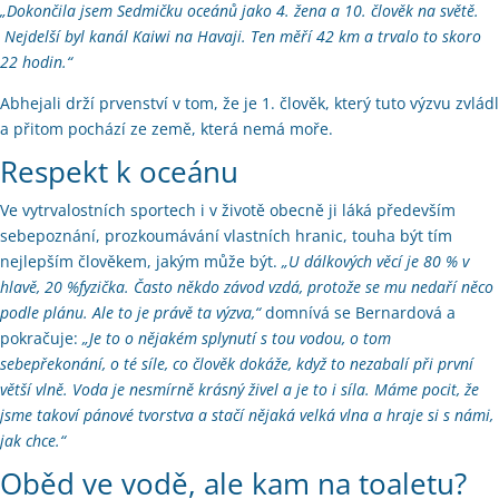
„Dokončila jsem Sedmičku oceánů jako 4. žena a 10. člověk na světě.
Nejdelší byl kanál Kaiwi na Havaji. Ten měří 42 km a trvalo to skoro
22 hodin.“
Abhejali drží prvenství v tom, že je 1. člověk, který tuto výzvu zvládl
a přitom pochází ze země, která nemá moře.
Respekt k oceánu
Ve vytrvalostních sportech i v životě obecně ji láká především
sebepoznání, prozkoumávání vlastních hranic, touha být tím
nejlepším člověkem, jakým může být.
„U dálkových věcí je 80 % v
hlavě, 20 %fyzička. Často někdo závod vzdá, protože se mu nedaří něco
podle plánu. Ale to je právě ta výzva,“
domnívá se Bernardová a
pokračuje:
„Je to o nějakém splynutí s tou vodou, o tom
sebepřekonání, o té síle, co člověk dokáže, když to nezabalí při první
větší vlně. Voda je nesmírně krásný živel a je to i síla. Máme pocit, že
jsme takoví pánové tvorstva a stačí nějaká velká vlna a hraje si s námi,
jak chce.“
Oběd ve vodě, ale kam na toaletu?