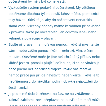
občerstvení by měly být co nejkratší.
Vyzkoušejte systém podávání občerstvení. My většinou
používáme dlouhou tyč nebo síť, lahev můžou pomocníci
taky házet. Důležité je, aby do občerstvení nenatekla
slaná voda. Všechny nádoby máme karabinou připevněné
k provazu, takže po občerstvení jen odložím lahev nebo
kelímek a pokračuju v plavání.
Buďte připraveni na mořskou nemoc, i když si myslíte, že
vám – nebo vašim pomocníkům – nehrozí. Vím, o čem
mluvím. Otevřené moře je jiné než chráněný přístav nebo
klidné jezero, pomalu plující loď houpající se na vlnách je
něco jiného než například trajekt. Pokud vás mořská
nemoc přece jen přijde navštívit, nepanikařte. I když je to
nepříjemnost, do několika hodin – obvykle nejpozději do
šesti – zmizí.
Je podle mě dobré trénovat na čas, ne na vzdálenost.
Taková 34kilometrová přeplavba na otevřeném moři může
(a pravděpodobně bude) trvat mnohem déle než 34