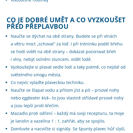
CO JE DOBRÉ UMĚT A CO VYZKOUŠET
PŘED PŘEPLAVBOU
Naučte se dýchat na obě strany. Budete se při vlnách
a větru moct „schovat“ za loď. I při tréninku podél břehu
se hodí vidět na obě strany – dokázat pozorovat břeh
i vlny, nebýt oslněni sluncem, vidět lodě.
Vyzkoušejte si plavat vedle lodi a taky potmě, co nejdál od
světelného smogu města.
Co nejvíc vylaďte plaveckou techniku.
Naučte se šlapat vodu a přitom jíst a pít – prsové nohy
nebo
eggbeater kick
– to jsou vlastně střídavé prsové nohy
a jsou lepší proti křečím.
Mazadlo proti odření – každý má svoji recepturu, ta moje
je lanolin a vazelína 1 : 1, zahřát, aby se spojilo.
Domluvte a nacvičte si signály. Se špunty plavec hůř slyší,