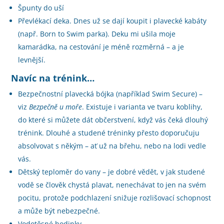
Špunty do uší
Převlékací deka. Dnes už se dají koupit i plavecké kabáty
(např. Born to Swim parka). Deku mi ušila moje
kamarádka, na cestování je méně rozměrná – a je
levnější.
Navíc na trénink…
Bezpečnostní plavecká bójka (například Swim Secure) –
viz
Bezpečně u moře
. Existuje i varianta ve tvaru koblihy,
do které si můžete dát občerstvení, když vás čeká dlouhý
trénink. Dlouhé a studené tréninky přesto doporučuju
absolvovat s někým – ať už na břehu, nebo na lodi vedle
vás.
Dětský teploměr do vany – je dobré vědět, v jak studené
vodě se člověk chystá plavat, nenechávat to jen na svém
pocitu, protože podchlazení snižuje rozlišovací schopnost
a může být nebezpečné.
Vodotěsné hodinky