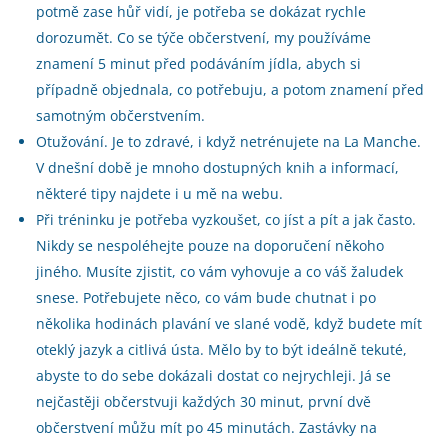
potmě zase hůř vidí, je potřeba se dokázat rychle
dorozumět. Co se týče občerstvení, my používáme
znamení 5 minut před podáváním jídla, abych si
případně objednala, co potřebuju, a potom znamení před
samotným občerstvením.
Otužování. Je to zdravé, i když netrénujete na La Manche.
V dnešní době je mnoho dostupných knih a informací,
některé tipy najdete i u mě na webu.
Při tréninku je potřeba vyzkoušet, co jíst a pít a jak často.
Nikdy se nespoléhejte pouze na doporučení někoho
jiného. Musíte zjistit, co vám vyhovuje a co váš žaludek
snese. Potřebujete něco, co vám bude chutnat i po
několika hodinách plavání ve slané vodě, když budete mít
oteklý jazyk a citlivá ústa. Mělo by to být ideálně tekuté,
abyste to do sebe dokázali dostat co nejrychleji. Já se
nejčastěji občerstvuji každých 30 minut, první dvě
občerstvení můžu mít po 45 minutách. Zastávky na