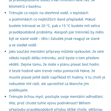
kilometrů v bazénu.
Trénujte co nejvíc na otevřené vodě, v teplotách
a podmínkách co nejbližších dané přeplavbě. Pokud
budete trénovat ve 20 °C, pak v 15 °C budete mít velice
pravděpodobně problémy. Alespoň pár tréninků by mělo
být ve slané vodě – tělo i žaludek jinak reagují ve slané
a ve sladké vodě.
Jako součást mentální přípravy můžete vyzkoušet, že vám
někdo navýší délku tréninku, aniž byste o tom předem
věděli. Dejme tomu, že máte v plánu plavat šest hodin.
V šesté hodině vám trenér nebo pomocník řekne, že
musíte plavat ještě další například tři hodiny. V tu chvíli je
nebudete mít rádi, ale uprostřed La Manche jim
poděkujete.
Trénujte tichou mysl, posilujte svoje mentální odhodlání.
Víte, proč chcete tuhle výzvu podniknout? Během
přeplavby pravděpodobně přijdou těžké chvíle, většinou