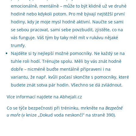
emocionálně, mentálně – může to být klidně už ve druhé
hodině nebo kdykoli potom. Pro mě bývají nejtěžší první
hodiny, kdy je moje mysl hodně aktivní. Naučte se sami
se sebou pracovat, sami sebe povzbudit, zjistěte, co na
vás funguje. Váš tým by taky měl mít v rukávu nějaké
trumfy.
Najděte si ty nejlepší možné pomocníky. Ne každý se na
tuhle roli hodí. Trénujte spolu. Měli by vás znát hodně
dobře – nicméně buďte mentálně připraveni i na
variantu, že např. kvůli počasí skončíte s pomocníky, které
budete znát sotva pár hodin. Všechno se dá zvládnout.
Více informací najdete na Abhejali.cz
Co se týče bezpečnosti při tréninku, mrkněte na
Bezpečně
u moře
(v knize „Dokud voda neskončí“ na straně 390).