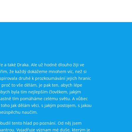
 a také Draka. Ale už hodně dlouho žiji ve
Věřím, že každý dokážeme mnohem víc, než si
nspirovala druhé k prozkoumávání jejich hranic
, proč to vše dělám, je pak ten, abych lépe
 abych byla tím nejlepším člověkem, jakým
 vlastně tím pomáháme celému světu. A vůbec
 toho jak dělám věci, s jakým postojem, s jakou
i neúspěchu naučím.
budil tento hlad po poznání. Od něj jsem
 mantrou. Vyjadřuje význam mé duše, kterým je