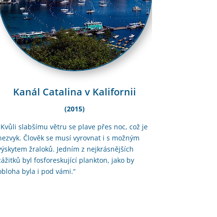
Kanál Catalina v Kalifornii
(2015)
„Kvůli slabšímu větru se plave přes noc, což je
nezvyk. Člověk se musí vyrovnat i s možným
výskytem žraloků. Jedním z nejkrásnějších
zážitků byl fosforeskující plankton, jako by
obloha byla i pod vámi.“