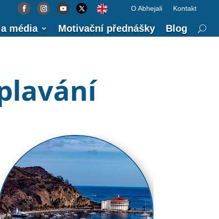
O Abhejali
Kontakt
O Abhejali
Kontakt
 a média
Motivační přednášky
Blog
plavání