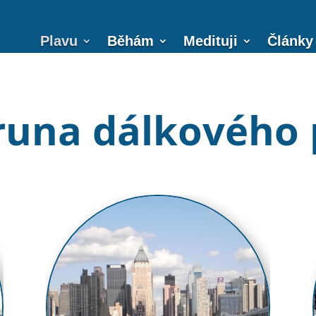
Plavu
Běhám
Medituji
Články
runa dálkového 