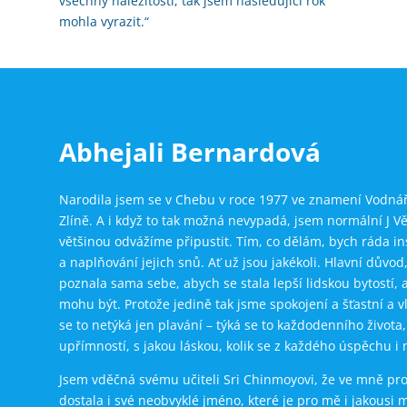
všechny náležitosti, tak jsem následující rok
mohla vyrazit.“
Abhejali Bernardová
Narodila jsem se v Chebu v roce 1977 ve znamení Vodnáře
Zlíně. A i když to tak možná nevypadá, jsem normální J 
většinou odvážíme připustit. Tím, co dělám, bych ráda i
a naplňování jejich snů. Ať už jsou jakékoli. Hlavní důvod
poznala sama sebe, abych se stala lepší lidskou bytostí,
mohu být. Protože jedině tak jsme spokojení a šťastní a
se to netýká jen plavání – týká se to každodenního života,
upřímností, s jakou láskou, kolik se z každého úspěchu 
Jsem vděčná svému učiteli Sri Chinmoyovi, že ve mně pro
dostala i své neobvyklé jméno, které je pro mě i jakousi